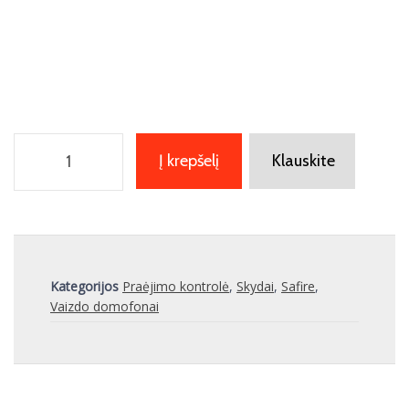
Į krepšelį
Klauskite
Kategorijos
Praėjimo kontrolė
,
Skydai
,
Safire
,
Vaizdo domofonai