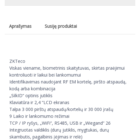
Aprašymas
Susiję produktai
ZKTeco
Viskas viename, biometrinis skaitytuvas, skirtas praėjimui
kontroliuoti ir laikui bei lankomumui
Identifikavimas naudojant RF EM kortelę, piršto atspaudą,
kodą arba kombinacija
„SilkID“ optinis jutiklis
Klaviatūra ir 2,4 “LCD ekranas
Talpa 3 000 pirštų atspaudų/kortelių ir 30 000 įrašų
9 Laiko ir lankomumo režimai
TCP / IP ryšys, „WiFi“, RS485, USB ir „Wiegand“ 26
Integruotas valdiklis (durų jutiklis, mygtukas, durų
skambutis, pagalbinis įėjimas ir relė)