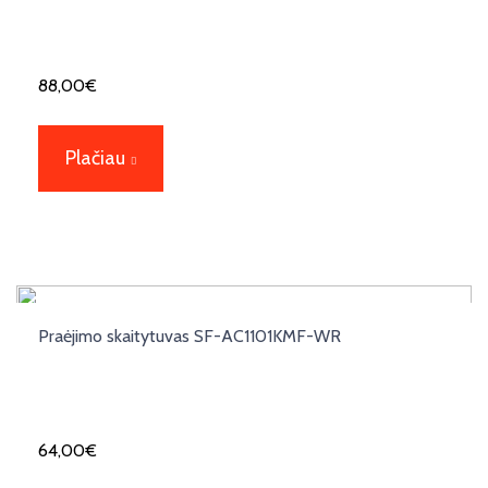
88,00
€
Plačiau
Praėjimo skaitytuvas SF-AC1101KMF-WR
64,00
€