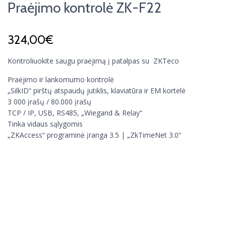
Praėjimo kontrolė ZK-F22
324,00
€
Kontroliuokite saugu praėjimą į patalpas su ZKTeco
Praėjimo ir lankomumo kontrolė
„SilkID“ pirštų atspaudų jutiklis, klaviatūra ir EM kortelė
3 000 įrašų / 80.000 įrašų
TCP / IP, USB, RS485, „Wiegand & Relay“
Tinka vidaus sąlygomis
„ZKAccess“ programinė įranga 3.5 | „ZkTimeNet 3.0“