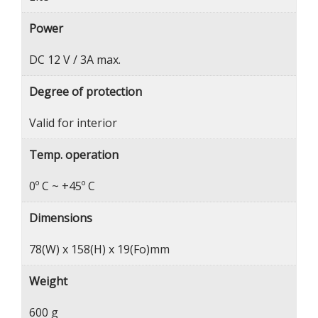
Power
DC 12 V / 3A max.
Degree of protection
Valid for interior
Temp. operation
0º C ~ +45º C
Dimensions
78(W) x 158(H) x 19(Fo)mm
Weight
600 g