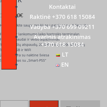
Kontaktai
1,380,00
€
Raktinė +370 618 15084
Vadyba +370 699 09211
Kontroliuokite saugu praėjimą į patalpas su X-Security
Praėjimo ir lankomumo laiko kontrolės terminalas
Avarinis atrakinimas
Pirštų atspaudai ir veido atpažinimas
+370 618 15084
10 000 pirštų atspaudų, 20 000 veidų ir 200 000 įrašų
TCP / IP, USB ir WiFI
LT
2 MP kamera su naktine šviesa
Suderinamas su „Smart-PSS“
EN