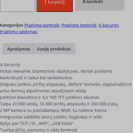
Klauskite
Į krepšelį
Kategorijos
Praėjimo kontrolė
,
Praėjimo kontrolė
,
X-Security
,
Praėjimo valdymas
Aprašymas
Susiję produktai
X-Security
Viskas viename, biometrinis skaitytuvas, skirtas praėjima
kontroliuoti ir laikui bei lankomumui
Dvigubo jutiklio, pirštų atspaudų, „Mifare“ kortelės, slaptažodžio ir
arba derinių atpažinimas atpažįstant veidą
Jutiklinė klaviatūra ir 4,3 “HD TFT jutiklinis ekranas
Talpa 20 000 veidų, 10 000 pirštų atspaudų ir 200 000 įrašų
2 MP kamera su plačiakampiu WDR, su naktine šviesa
Integruotas valdiklis (durų jutiklis, mygtukas ir relė)
Ryšys per TCP / IP, „WiFi“, „USB Flash“
Tvarkaraščių, pamainų ir ciklų kontrolė