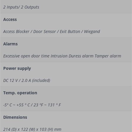
2 Inputs/ 2 Outputs
Access
Access Blocker / Door Sensor / Exit Button / Wiegand
Alarms
Excessive open door time Intrusion Duress alarm Tamper alarm
Power supply
DC 12 V / 2.0 A (included)
Temp. operation
-5º C ~ +55 º C / 23 ºF ~ 131 º F
Dimensions
214 (D) x 122 (W) x 103 (H) mm