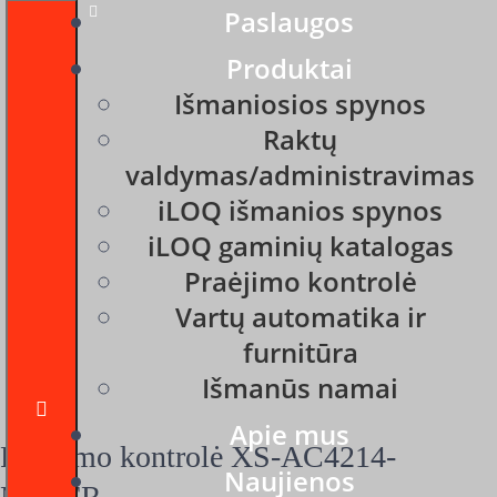
Paslaugos
Produktai
Išmaniosios spynos
Raktų
valdymas/administravimas
iLOQ išmanios spynos
Praėjimo kontrolė
iLOQ gaminių katalogas
Praėjimo kontrolė
Vartų automatika ir
furnitūra
Išmanūs namai
Apie mus
Praėjimo kontrolė XS-AC4214-
Naujienos
MFPFR