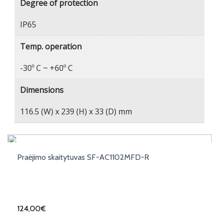
Degree of protection
IP65
Temp. operation
-30º C ~ +60º C
Dimensions
116.5 (W) x 239 (H) x 33 (D) mm
Praėjimo skaitytuvas SF-AC1102MFD-R
124,00
€