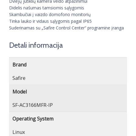
Dviejų jutiklių kamera veido atpažinimui
Didelis našumas tamsiomis sąlygomis
Skambučiai į vaizdo domofono monitorių
Tinka lauko ir vidaus sąlygomis pagal IP65
Suderinamas su „Safire Control Center“ programine įranga
Detali informacija
Brand
Safire
Model
SF-AC3166MFR-IP
Operating System
Linux