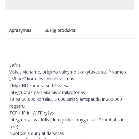
Aprašymas
Susiję produktai
Safire
Viskas viename, prėjimo valdymo skaitytuvas su IP kamera
„Mifare“ kortelės identifikavimas
2Mpx HD kamera su IR šviesa
Integruotas garsiakalbis ir mikrofonas
Talpa 50 000 kortelių, 5 000 piršto antspaudų ir 200 000
registrų
TCP / IP ir „WiFi“ ryšys
Integruotas valdiklis (durų jutiklis, mygtukas, Skambutis ir
relė)
Nuotolinis durų atidarymas