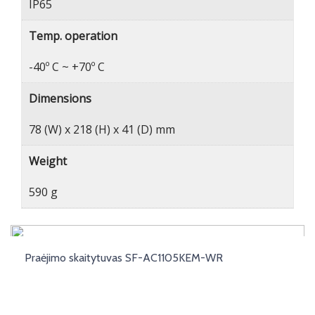
IP65
Temp. operation
-40º C ~ +70º C
Dimensions
78 (W) x 218 (H) x 41 (D) mm
Weight
590 g
Praėjimo skaitytuvas SF-AC1105KEM-WR