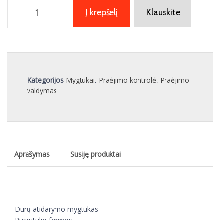
Į krepšelį
Klauskite
Kategorijos
Mygtukai
,
Praėjimo kontrolė
,
Praėjimo
valdymas
Aprašymas
Susiję produktai
Durų atidarymo mygtukas
Pusrutulio formos