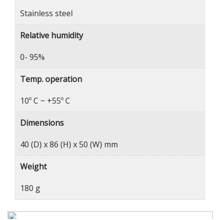
Stainless steel
Relative humidity
0- 95%
Temp. operation
10º C ~ +55º C
Dimensions
40 (D) x 86 (H) x 50 (W) mm
Weight
180 g