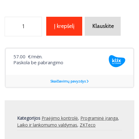
Į krepšelį
Klauskite
Kategorijos
Praėjimo kontrolė
,
Programinė įranga
,
Laiko ir lankomumo valdymas
,
ZKTeco