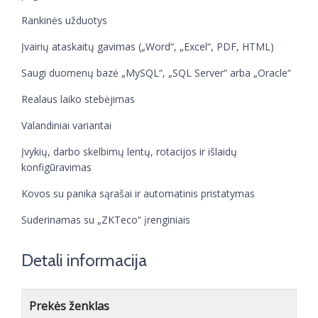
Rankinės užduotys
Įvairių ataskaitų gavimas („Word“, „Excel“, PDF, HTML)
Saugi duomenų bazė „MySQL“, „SQL Server“ arba „Oracle“
Realaus laiko stebėjimas
Valandiniai variantai
Įvykių, darbo skelbimų lentų, rotacijos ir išlaidų
konfigūravimas
Kovos su panika sąrašai ir automatinis pristatymas
Suderinamas su „ZKTeco“ įrenginiais
Detali informacija
Prekės ženklas