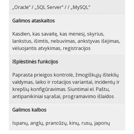
„Oracle“ / „SQL Server“ / / „MySQL“
Galimos ataskaitos
Kasdien, kas savaitę, kas mėnesį, skyrius,
lankstus, išimtis, nebuvimas, ankstyvas išėjimas,
vėluojantis atvykimas, registracijos
Išplėstinės funkcijos
Paprasta prieigos kontrolė, žmogiškųjų išteklių
valdymas, laiko ir rotacijos variantai, incidentų ir
krepšių konfigūravimas. Siuntimai el. Paštu,
antipanikiniai sąrašai, programavimo išlaidos
Galimos kalbos
Ispanų, anglų, prancūzų, kinų, rusų, japonų