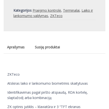
Kategorijos
Praėjimo kontrolė
,
Terminalai
,
Laiko ir
lankomumo valdymas
,
ZKTeco
Aprašymas
Susiję produktai
ZKTeco
Atskiras laiko ir lankomumo biometrinis skaitytuvas
Identifikavimas pagal piršto atspaudą, RDA kortelę,
slaptažodį arba kombinaciją
ZK optinis jutiklis – klaviatūra ir 3 “TFT ekranas