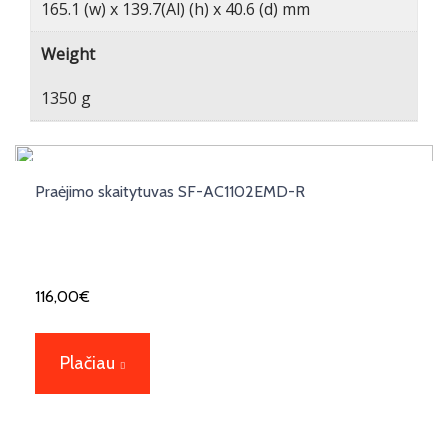
165.1 (w) x 139.7(Al) (h) x 40.6 (d) mm
Weight
1350 g
Praėjimo skaitytuvas SF-AC1102EMD-R
116,00
€
Plačiau