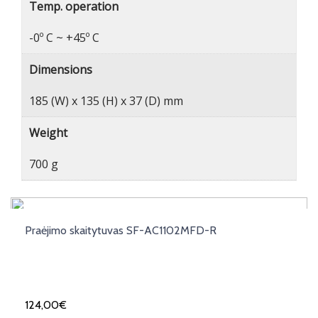
Temp. operation
-0º C ~ +45º C
Dimensions
185 (W) x 135 (H) x 37 (D) mm
Weight
700 g
Praėjimo skaitytuvas SF-AC1102MFD-R
124,00
€