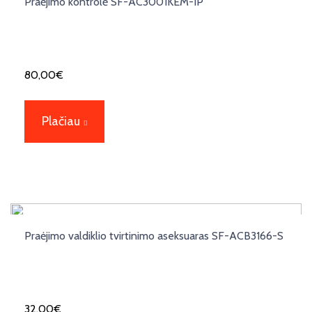
Praėjimo kontrolė SF-AC3001KEM-IP
80,00
€
Plačiau
Praėjimo valdiklio tvirtinimo aseksuaras SF-ACB3166-S
32,00
€