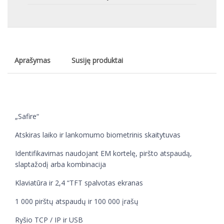
Aprašymas
Susiję produktai
„Safire“
Atskiras laiko ir lankomumo biometrinis skaitytuvas
Identifikavimas naudojant EM kortelę, piršto atspaudą,
slaptažodį arba kombinacija
Klaviatūra ir 2,4 “TFT spalvotas ekranas
1 000 pirštų atspaudų ir 100 000 įrašų
Ryšio TCP / IP ir USB