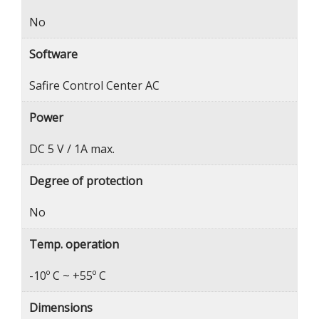
No
Software
Safire Control Center AC
Power
DC 5 V / 1A max.
Degree of protection
No
Temp. operation
-10º C ~ +55º C
Dimensions