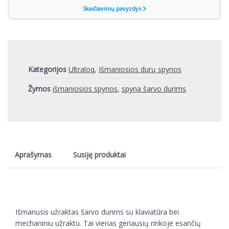
Kategorijos
Ultraloq
,
Išmaniosios durų spynos
Žymos
išmaniosios spynos
,
spyna šarvo durims
Aprašymas
Susiję produktai
Išmanusis užraktas šarvo durims su klaviatūra bei
mechaniniu užraktu. Tai vienas geriausių rinkoje esančių