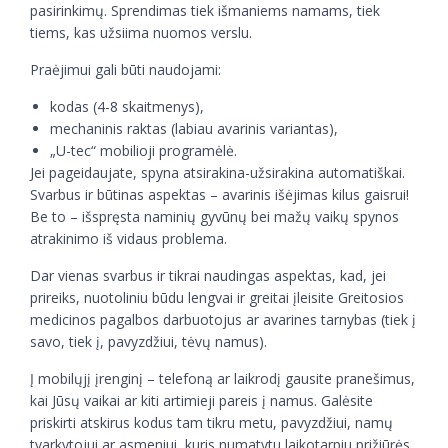
pasirinkimų. Sprendimas tiek išmaniems namams, tiek
tiems, kas užsiima nuomos verslu.
Praėjimui gali būti naudojami:
kodas (4-8 skaitmenys),
mechaninis raktas (labiau avarinis variantas),
„U-tec“ mobilioji programėlė.
Jei pageidaujate, spyna atsirakina-užsirakina automatiškai.
Svarbus ir būtinas aspektas – avarinis išėjimas kilus gaisrui!
Be to – išspręsta naminių gyvūnų bei mažų vaikų spynos
atrakinimo iš vidaus problema.
Dar vienas svarbus ir tikrai naudingas aspektas, kad, jei
prireiks, nuotoliniu būdu lengvai ir greitai įleisite Greitosios
medicinos pagalbos darbuotojus ar avarines tarnybas (tiek į
savo, tiek į, pavyzdžiui, tėvų namus).
Į mobilųjį įrenginį – telefoną ar laikrodį gausite pranešimus,
kai Jūsų vaikai ar kiti artimieji pareis į namus. Galėsite
priskirti atskirus kodus tam tikru metu, pavyzdžiui, namų
tvarkytojui ar asmeniui, kuris numatytu laikotarpiu prižiūrės