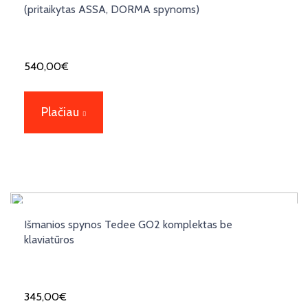
(pritaikytas ASSA, DORMA spynoms)
540,00
€
Plačiau
Išmanios spynos Tedee GO2 komplektas be
klaviatūros
345,00
€