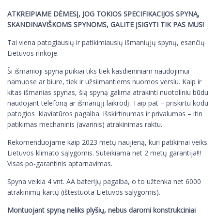
ATKREIPIAME DĖMESĮ, JOG TOKIOS SPECIFIKACIJOS SPYNĄ,
SKANDINAVIŠKOMS SPYNOMS, GALITE ĮSIGYTI TIK PAS MUS!
Tai viena patogiausių ir patikimiausių išmaniųjų spynų, esančių
Lietuvos rinkoje.
Ši išmanioji spyna puikiai tiks tiek kasdieniniam naudojimui
namuose ar biure, tiek ir užsiimantiems nuomos verslu. Kaip ir
kitas išmanias spynas, šią spyną galima atrakinti nuotoliniu būdu
naudojant telefoną ar išmanųjį laikrodį. Taip pat – priskirtu kodu
patogios klaviatūros pagalba. Išskirtinumas ir privalumas – itin
patikimas mechaninis (avarinis) atrakinimas raktu.
Rekomenduojame kaip 2023 metų naujieną, kuri patikimai veiks
Lietuvos klimato sąlygomis. Suteikiama net 2 metų garantija!!!
Visas po-garantinis aptarnavimas.
Spyna veikia 4 vnt. AA baterijų pagalba, o to užtenka net 6000
atrakinimų kartų (ištestuota Lietuvos sąlygomis).
Montuojant spyną neliks plyšių, nebus daromi konstrukciniai