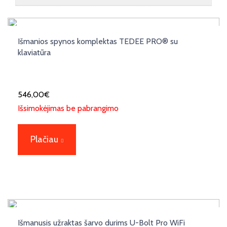
Išmanios spynos komplektas TEDEE PRO® su
klaviatūra
546,00
€
Išsimokėjimas be pabrangimo
Plačiau
Išmanusis užraktas šarvo durims U-Bolt Pro WiFi