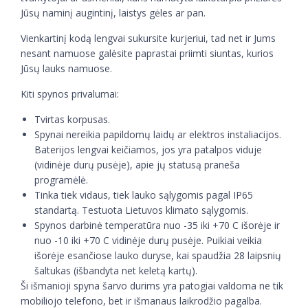
Jūsų naminį augintinį, laistys gėles ar pan.
Vienkartinį kodą lengvai sukursite kurjeriui, tad net ir Jums
nesant namuose galėsite paprastai priimti siuntas, kurios
Jūsų lauks namuose.
Kiti spynos privalumai:
Tvirtas korpusas.
Spynai nereikia papildomų laidų ar elektros instaliacijos.
Baterijos lengvai keičiamos, jos yra patalpos viduje
(vidinėje durų pusėje), apie jų statusą praneša
programėlė.
Tinka tiek vidaus, tiek lauko sąlygomis pagal IP65
standartą. Testuota Lietuvos klimato sąlygomis.
Spynos darbinė temperatūra nuo -35 iki +70 C išorėje ir
nuo -10 iki +70 C vidinėje durų pusėje. Puikiai veikia
išorėje esančiose lauko duryse, kai spaudžia 28 laipsnių
šaltukas (išbandyta net keletą kartų).
Ši išmanioji spyna šarvo durims yra patogiai valdoma ne tik
mobiliojo telefono, bet ir išmanaus laikrodžio pagalba.