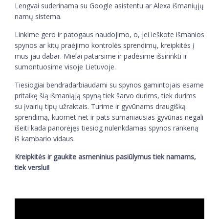
Lengvai suderinama su Google asistentu ar Alexa išmaniųjų
namų sistema.
Linkime gero ir patogaus naudojimo, o, jei ieškote išmanios
spynos ar kitų praėjimo kontrolės sprendimų, kreipkitės į
mus jau dabar. Mielai patarsime ir padėsime išsirinkti ir
sumontuosime visoje Lietuvoje.
Tiesiogiai bendradarbiaudami su spynos gamintojais esame
pritaikę šią išmaniąją spyną tiek šarvo durims, tiek durims
su įvairių tipų užraktais. Turime ir gyvūnams draugišką
sprendimą, kuomet net ir pats sumaniausias gyvūnas negali
išeiti kada panorėjęs tiesiog nulenkdamas spynos rankeną
iš kambario vidaus.
Kreipkitės ir gaukite asmeninius pasiūlymus tiek namams,
tiek verslui!