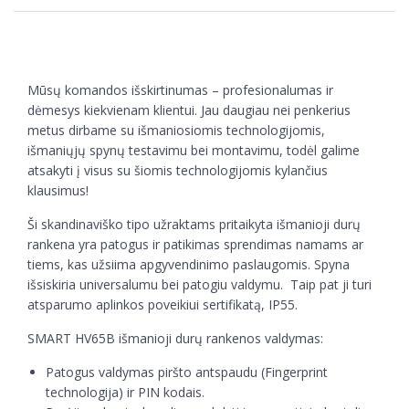
Mūsų komandos išskirtinumas – profesionalumas ir
dėmesys kiekvienam klientui. Jau daugiau nei penkerius
metus dirbame su išmaniosiomis technologijomis,
išmaniųjų spynų testavimu bei montavimu, todėl galime
atsakyti į visus su šiomis technologijomis kylančius
klausimus!
Ši skandinaviško tipo užraktams pritaikyta išmanioji durų
rankena yra patogus ir patikimas sprendimas namams ar
tiems, kas užsiima apgyvendinimo paslaugomis. Spyna
išsiskiria universalumu bei patogiu valdymu. Taip pat ji turi
atsparumo aplinkos poveikiui sertifikatą, IP55.
SMART HV65B išmanioji durų rankenos valdymas:
Patogus valdymas piršto antspaudu (Fingerprint
technologija) ir PIN kodais.