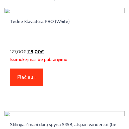
Tedee Klaviatūra PRO (White)
127,00
€
119,00
€
Išsimokėjimas be pabrangimo
Plačiau
Stilinga išmani durų spyna S35B, atspari vandeniui, (be