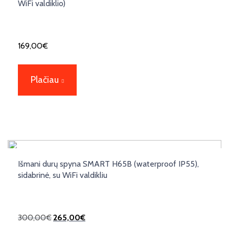
WiFi valdiklio)
169,00
€
Plačiau
Išmani durų spyna SMART H65B (waterproof IP55),
sidabrinė, su WiFi valdikliu
300,00
€
265,00
€