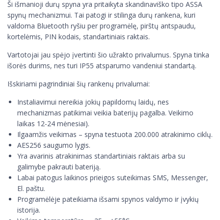
Ši išmanioji durų spyna yra pritaikyta skandinaviško tipo ASSA
spynų mechanizmui. Tai patogi ir stilinga durų rankena, kuri
valdoma Bluetooth ryšiu per programėlę, pirštų antspaudu,
kortelėmis, PIN kodais, standartiniais raktais.
Vartotojai jau spėjo įvertinti šio užrakto privalumus. Spyna tinka
išorės durims, nes turi IP55 atsparumo vandeniui standartą.
Išskiriami pagrindiniai šių rankenų privalumai:
Instaliavimui nereikia jokių papildomų laidų, nes
mechanizmas patikimai veikia baterijų pagalba. Veikimo
laikas 12-24 mėnesiai).
Ilgaamžis veikimas – spyna testuota 200.000 atrakinimo ciklų.
AES256 saugumo lygis.
Yra avarinis atrakinimas standartiniais raktais arba su
galimybe pakrauti bateriją.
Labai patogus laikinos prieigos suteikimas SMS, Messenger,
El. paštu.
Programėlėje pateikiama išsami spynos valdymo ir įvykių
istorija.