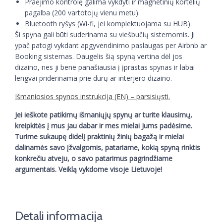
Praėjimo kontrolę galima vykdyti ir magnetinių kortelių
pagalba (200 vartotojų vienu metu).
Bluetooth ryšys (Wi-fi, jei komplektuojama su HUB).
Ši spyna gali būti suderinama su viešbučių sistemomis. Ji
ypač patogi vykdant apgyvendinimo paslaugas per Airbnb ar
Booking sistemas. Daugelis šią spyną vertina dėl jos
dizaino, nes ji bene panašiausia į įprastas spynas ir labai
lengvai priderinama prie durų ar interjero dizaino.
Išmaniosios spynos instrukcija (EN) – parsisiųsti.
Jei ieškote patikimų išmaniųjų spynų ar turite klausimų,
kreipkitės į mus jau dabar ir mes mielai Jums padėsime.
Turime sukaupę didelį praktinių žinių bagažą ir mielai
dalinamės savo įžvalgomis, patariame, kokią spyną rinktis
konkrečiu atveju, o savo patarimus pagrindžiame
argumentais. Veiklą vykdome visoje Lietuvoje!
Detali informacija