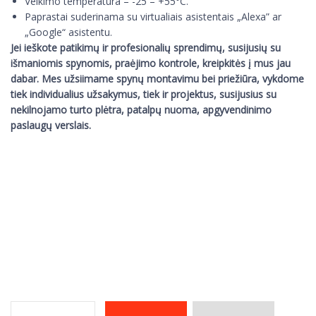
Veikimo temperatūra – -25 – +55°C.
Paprastai suderinama su virtualiais asistentais „Alexa” ar
„Google“ asistentu.
Jei ieškote patikimų ir profesionalių sprendimų, susijusių su
išmaniomis spynomis, praėjimo kontrole, kreipkitės į mus jau
dabar. Mes užsiimame spynų montavimu bei priežiūra, vykdome
tiek individualius užsakymus, tiek ir projektus, susijusius su
nekilnojamo turto plėtra, patalpų nuoma, apgyvendinimo
paslaugų verslais.