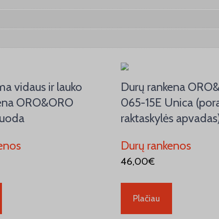
a vidaus ir lauko
Durų rankena OR
kena ORO&ORO
065-15E Unica (pora
Juoda
raktaskylės apvadas
enos
Durų rankenos
46,00
€
Plačiau