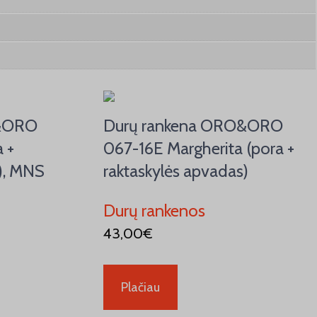
O&ORO
Durų rankena ORO&ORO
 +
067-16E Margherita (pora +
), MNS
raktaskylės apvadas)
Durų rankenos
43,00
€
Plačiau