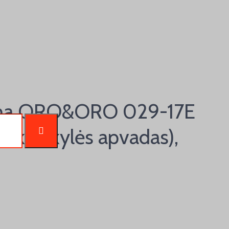
ena ORO&ORO 029-17E
 raktaskylės apvadas),