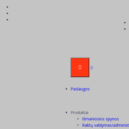
Durų rankenos
Paslaugos
Produktai
Išmaniosios spynos
Raktų valdymas/adminis