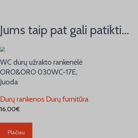
Jums taip pat gali patikti…
WC durų užrakto rankenėlė
ORO&ORO 030WC-17E,
Juoda
Durų rankenos Durų furnitūra
16,00
€
Plačiau