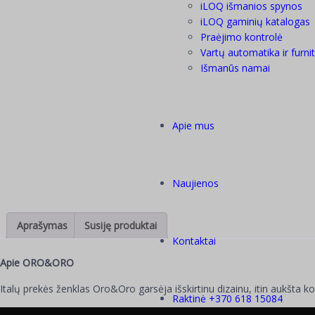
iLOQ išmanios spynos
iLOQ gaminių katalogas
Praėjimo kontrolė
Vartų automatika ir furni
Išmanūs namai
Apie mus
Naujienos
Aprašymas
Susiję produktai
Kontaktai
Apie ORO&ORO
Italų prekės ženklas Oro&Oro garsėja išskirtinu dizainu, itin aukšta ko
Raktinė +370 618 15084