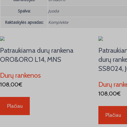
Spalva:
Juoda
Raktaskylės apvadas:
Komplekte
Patraukiama durų rankena
Patraukiam
ORO&ORO L14, MNS
durų ran
SS8024, 
Durų rankenos
Durų rank
108,00
€
108,00
€
Plačiau
Plačiau