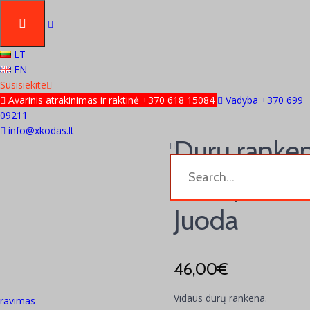
LT
EN
Susisiekite
Avarinis atrakinimas ir raktinė +370 618 15084
Vadyba +370 699
09211
info@xkodas.lt
Durų rank
Bee (pora +
Juoda
46,00
€
Vidaus durų rankena.
travimas