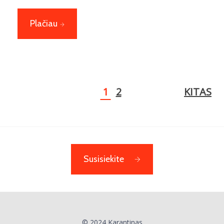
Plačiau
1
2
KITAS
Susisiekite
© 2024 Karantinas