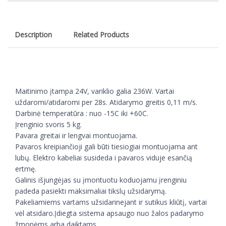
Description
Related Products
Maitinimo įtampa 24V, variklio galia 236W. Vartai
uždaromi/atidaromi per 28s. Atidarymo greitis 0,11 m/s.
Darbinė temperatūra : nuo -15C iki +60C.
Įrenginio svoris 5 kg.
Pavara greitai ir lengvai montuojama.
Pavaros kreipiančioji gali būti tiesiogiai montuojama ant
lubų. Elektro kabeliai susideda i pavaros viduje esančią
ertmę.
Galinis išjungėjas su įmontuotu koduojamu įrenginiu
padeda pasiekti maksimaliai tikslų užsidarymą.
Pakeliamiems vartams užsidarinejant ir sutikus kliūtį, vartai
vėl atsidaro.Įdiegta sistema apsaugo nuo žalos padarymo
žmonėms arba daiktams.