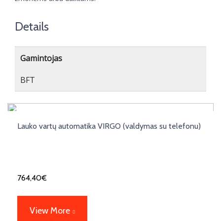
Details
Gamintojas
BFT
Lauko vartų automatika VIRGO (valdymas su telefonu)
764,40
€
View More