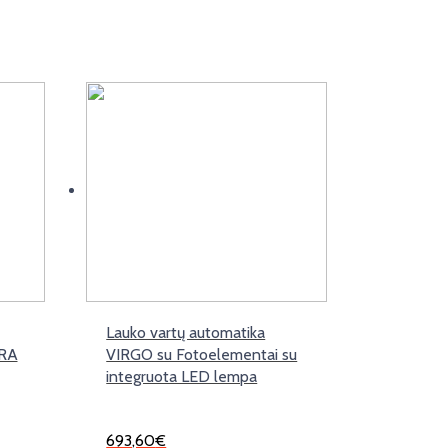
Lauko vartų automatika
TRA
VIRGO su Fotoelementai su
integruota LED lempa
693,60
€