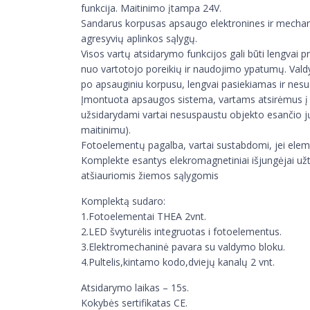
funkcija. Maitinimo įtampa 24V.
Sandarus korpusas apsaugo elektronines ir mechan
agresyvių aplinkos sąlygų.
Visos vartų atsidarymo funkcijos gali būti lengva
nuo vartotojo poreikių ir naudojimo ypatumų. Val
po apsauginiu korpusu, lengvai pasiekiamas ir nes
Įmontuota apsaugos sistema, vartams atsirėmus į k
užsidarydami vartai nesuspaustu objekto esančio jų 
maitinimu).
Fotoelementų pagalba, vartai sustabdomi, jei eleme
Komplekte esantys elekromagnetiniai išjungėjai užt
atšiauriomis žiemos sąlygomis
Komplektą sudaro:
1.Fotoelementai THEA 2vnt.
2.LED švyturėlis integruotas i fotoelementus.
3.Elektromechaninė pavara su valdymo bloku.
4.Pultelis,kintamo kodo,dviejų kanalų 2 vnt.
Atsidarymo laikas – 15s.
Kokybės sertifikatas CE.