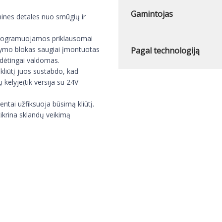
Gamintojas
ines detales nuo smūgių ir
i programuojamos priklausomai
dymo blokas saugiai įmontuotas
Pagal technologiją
udėtingai valdomas.
liūtį juos sustabdo, kad
kelyje(tik versija su 24V
ntai užfiksuoja būsimą kliūtį.
ikrina sklandų veikimą