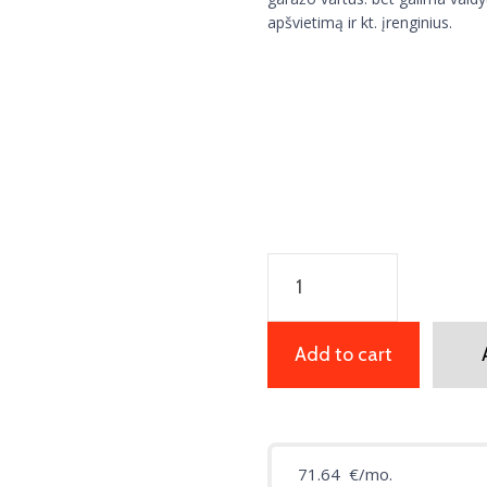
apšvietimą ir kt. įrenginius.
Lauko
vartų
automatika
PHOBOS
Add to cart
BT
A40
quantity