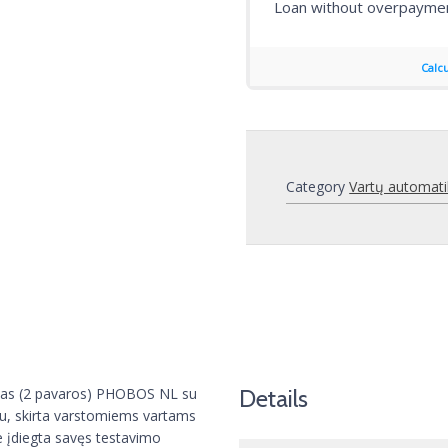
Category
Vartų automatik
tas (2 pavaros) PHOBOS NL su
Details
vu, skirta varstomiems vartams
ke įdiegta savęs testavimo