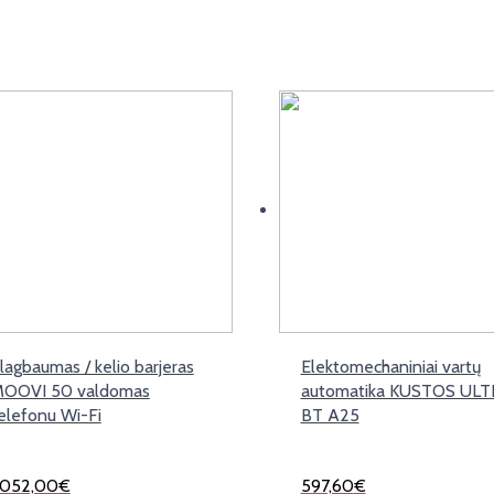
lagbaumas / kelio barjeras
Elektomechaniniai vartų
OOVI 50 valdomas
automatika KUSTOS UL
elefonu Wi-Fi
BT A25
,052,00
€
597,60
€