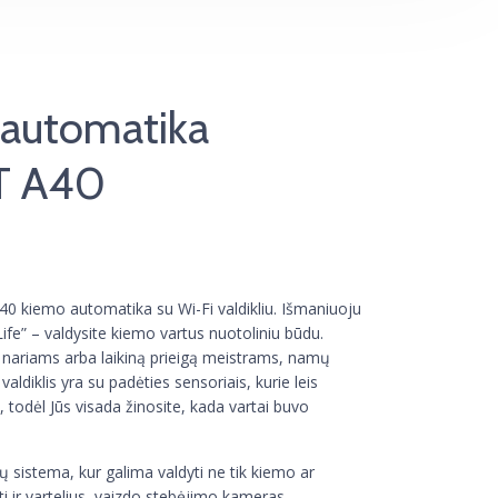
 automatika
T A40
kiemo automatika su Wi-Fi valdikliu. Išmaniuoju
ife” – valdysite kiemo vartus nuotoliniu būdu.
os nariams arba laikiną prieigą meistrams, namų
aldiklis yra su padėties sensoriais, kurie leis
, todėl Jūs visada žinosite, kada vartai buvo
ų sistema, kur galima valdyti ne tik kiemo ar
ti ir vartelius, vaizdo stebėjimo kameras,