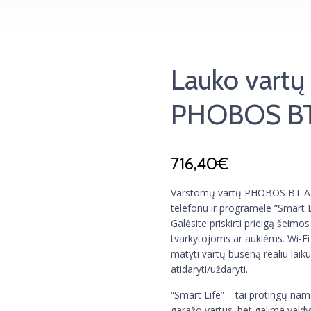
Lauko vartų
PHOBOS B
716,40
€
Varstomų vartų PHOBOS BT A40 
telefonu ir programėle “Smart L
Galėsite priskirti prieigą šeim
tvarkytojoms ar auklėms. Wi-Fi v
matyti vartų būseną realiu laiku
atidaryti/uždaryti.
“Smart Life” – tai protingų nam
garažo vartus. bet galima valdy