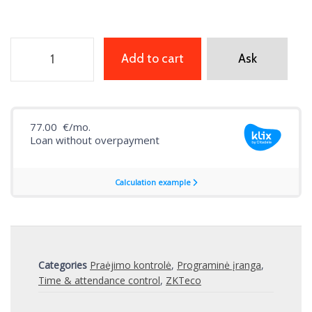
Add to cart
Ask
Categories
Praėjimo kontrolė
,
Programinė įranga
,
Time & attendance control
,
ZKTeco