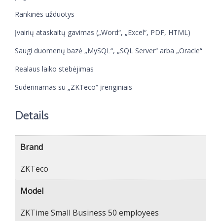
Rankinės užduotys
Įvairių ataskaitų gavimas („Word“, „Excel“, PDF, HTML)
Saugi duomenų bazė „MySQL“, „SQL Server“ arba „Oracle“
Realaus laiko stebėjimas
Suderinamas su „ZKTeco“ įrenginiais
Details
Brand
ZKTeco
Model
ZKTime Small Business 50 employees