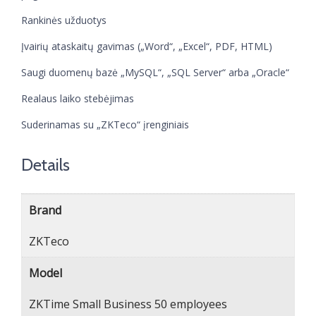
Rankinės užduotys
Įvairių ataskaitų gavimas („Word“, „Excel“, PDF, HTML)
Saugi duomenų bazė „MySQL“, „SQL Server“ arba „Oracle“
Realaus laiko stebėjimas
Suderinamas su „ZKTeco“ įrenginiais
Details
Brand
ZKTeco
Model
ZKTime Small Business 50 employees