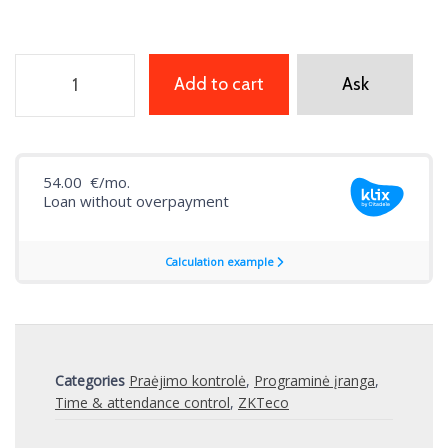
Add to cart
Ask
Categories
Praėjimo kontrolė
,
Programinė įranga
,
Time & attendance control
,
ZKTeco