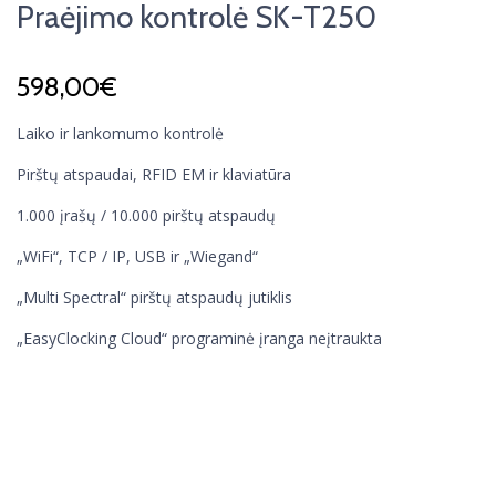
Praėjimo kontrolė SK-T250
598,00
€
Laiko ir lankomumo kontrolė
Pirštų atspaudai, RFID EM ir klaviatūra
1.000 įrašų / 10.000 pirštų atspaudų
„WiFi“, TCP / IP, USB ir „Wiegand“
„Multi Spectral“ pirštų atspaudų jutiklis
„EasyClocking Cloud“ programinė įranga neįtraukta