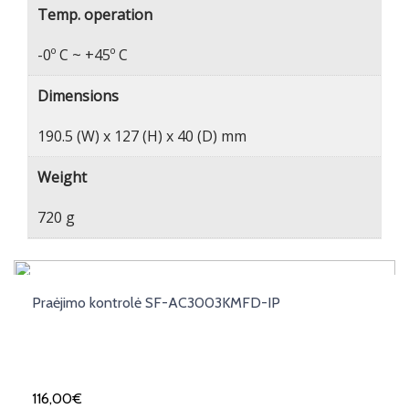
Temp. operation
-0º C ~ +45º C
Dimensions
190.5 (W) x 127 (H) x 40 (D) mm
Weight
720 g
Praėjimo kontrolė SF-AC3003KMFD-IP
116,00
€