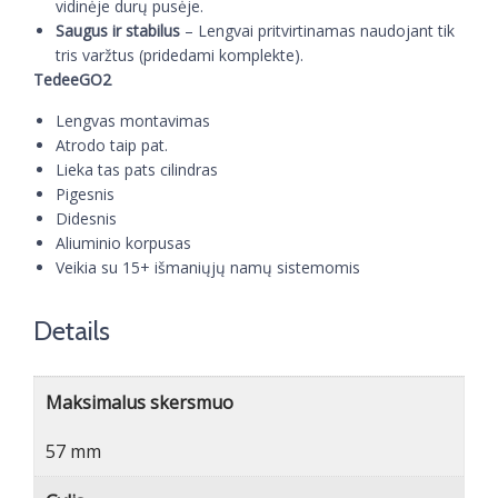
vidinėje durų pusėje.
Saugus ir stabilus
– Lengvai pritvirtinamas naudojant tik
tris varžtus (pridedami komplekte).
TedeeGO2
Lengvas montavimas
Atrodo taip pat.
Lieka tas pats cilindras
Pigesnis
Didesnis
Aliuminio korpusas
Veikia su 15+ išmaniųjų namų sistemomis
Details
Maksimalus skersmuo
57 mm