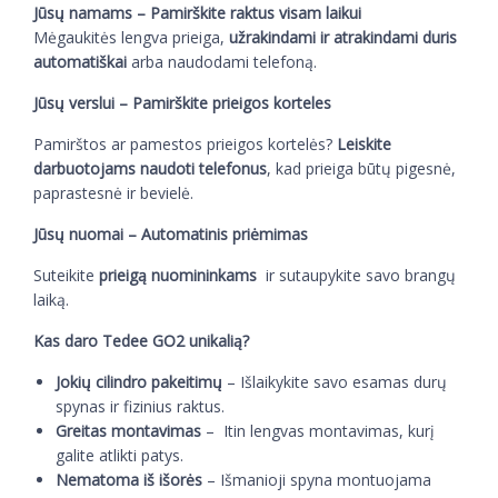
Jūsų namams – Pamirškite raktus visam laikui
Mėgaukitės lengva prieiga,
užrakindami ir atrakindami duris
automatiškai
arba naudodami telefoną.
Jūsų verslui – Pamirškite prieigos korteles
Pamirštos ar pamestos prieigos kortelės?
Leiskite
darbuotojams naudoti telefonus
, kad prieiga būtų pigesnė,
paprastesnė ir bevielė.
Jūsų nuomai – Automatinis priėmimas
Suteikite
prieigą nuomininkams
ir sutaupykite savo brangų
laiką.
Kas daro Tedee GO2 unikalią?
Jokių cilindro pakeitimų
– Išlaikykite savo esamas durų
spynas ir fizinius raktus.
Greitas montavimas
– Itin lengvas montavimas, kurį
galite atlikti patys.
Nematoma iš išorės
– Išmanioji spyna montuojama