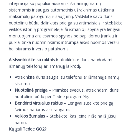
integracija su populiariausiomis išmaniųjų namų
sistemomis ir saugus automatinis užrakinimas užtikrina
maksimalų patogumą ir saugumą. Valdykite savo duris
nuotoliniu būdu, dalinkitės prieiga su artimaisiais ir stebėkite
veiklos istoriją programėlėje. Ši išmanioji spyna yra lengvai
montuojama ant esamos spynos be papildomų įrankių ir
puikiai tinka nuomininkams ir trumpalaikės nuomos verslui
bei biurams ir verslo patalpoms.
Atsisveikinkite su raktais
ir atrakinkite duris naudodami
išmanųjį telefoną ar išmanųjį laikrodį.
Atrakinkite duris saugiai su telefonu ar išmaniąja namų
sistema.
Nuotolinė prieiga
– Priimkite svečius, atrakindami duris
nuotoliniu būdu per Tedee programėlę.
Bendrinti virtualius raktus
– Lengvai suteikite prieigą
šeimos nariams ar draugams.
Veiklos žurnalas
– Stebėkite, kas įeina ir išeina iš jūsų
namų.
Ką gali Tedee GO2?