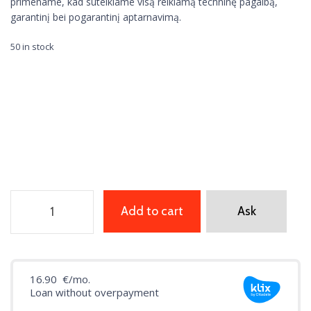
primename, kad suteikiame visą reikiamą techninę pagalbą,
garantinį bei pogarantinį aptarnavimą.
50 in stock
Add to cart
Ask