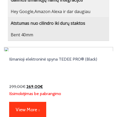
Galimos išmaniųjų namų integracijos
Hey Google,Amazon Alexa ir dar daugiau
Atstumas nuo cilindro iki durų staktos
Bent 40mm
Išmanioji elektroninė spyna TEDEE PRO® (Black)
299,00
€
269,00
€
Išsimokėjimas be pabrangimo
View More