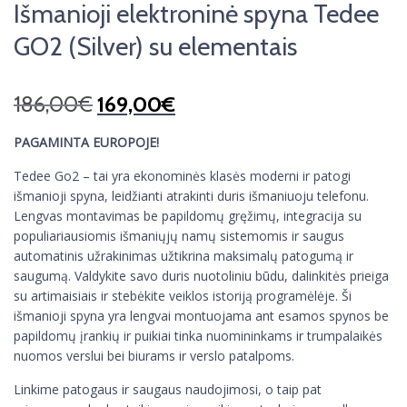
Išmanioji elektroninė spyna Tedee
GO2 (Silver) su elementais
186,00
€
169,00
€
PAGAMINTA EUROPOJE!
Tedee Go2 – tai yra ekonominės klasės moderni ir patogi
išmanioji spyna, leidžianti atrakinti duris išmaniuoju telefonu.
Lengvas montavimas be papildomų gręžimų, integracija su
populiariausiomis išmaniųjų namų sistemomis ir saugus
automatinis užrakinimas užtikrina maksimalų patogumą ir
saugumą. Valdykite savo duris nuotoliniu būdu, dalinkitės prieiga
su artimaisiais ir stebėkite veiklos istoriją programėlėje. Ši
išmanioji spyna yra lengvai montuojama ant esamos spynos be
papildomų įrankių ir puikiai tinka nuomininkams ir trumpalaikės
nuomos verslui bei biurams ir verslo patalpoms.
Linkime patogaus ir saugaus naudojimosi, o taip pat