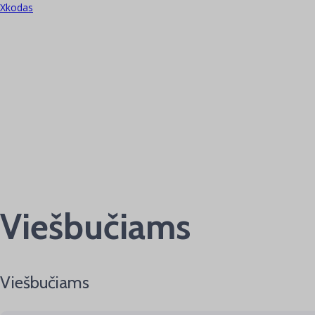
Xkodas
Category:
Viešbučia
Viešbučiams
Viešbučiams