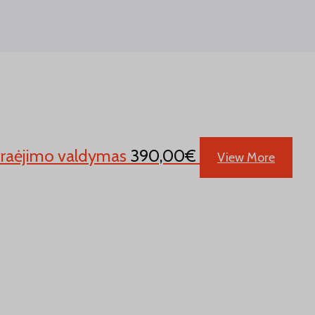
Praėjimo valdymas
390,00
€
View More