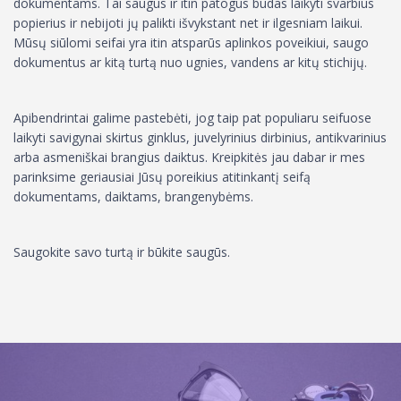
dokumentams. Tai saugus ir itin patogus būdas laikyti svarbius
popierius ir nebijoti jų palikti išvykstant net ir ilgesniam laikui.
Mūsų siūlomi seifai yra itin atsparūs aplinkos poveikiui, saugo
dokumentus ar kitą turtą nuo ugnies, vandens ar kitų stichijų.
Apibendrintai galime pastebėti, jog taip pat populiaru seifuose
laikyti savigynai skirtus ginklus, juvelyrinius dirbinius, antikvarinius
arba asmeniškai brangius daiktus. Kreipkitės jau dabar ir mes
parinksime geriausiai Jūsų poreikius atitinkantį seifą
dokumentams, daiktams, brangenybėms.
Saugokite savo turtą ir būkite saugūs.