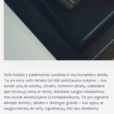
Seifo kokybė ir patikimumas susideda iš viso komplekso detalių.
Tai yra visos seifo detalės turi būti aukščiausios kokybės – nuo
dureliš vyrių iki sienėlių, užrakto, tvirtinimo detalių. Kalbėdami
apie išmanųjį namą ar verslą, atitinkantį saugos reikalavimus,
mes nuolat akcentuojame šį kompleksiškumą. Tai yra raginame
atkreipti dėmesį į detales ir skirtingas grandis – nuo spynų ar
saugos kamerų iki seifų, signalizacijų, kito tipo detektorių.