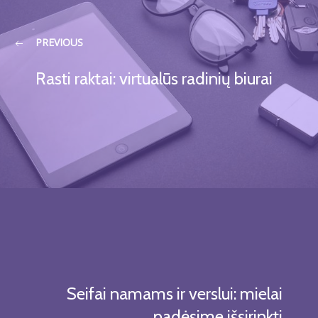
PREVIOUS
Rasti raktai: virtualūs radinių biurai
Seifai namams ir verslui: mielai
padėsime išsirinkti