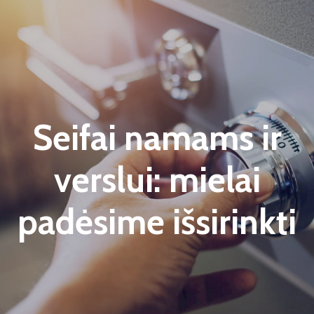
Seifai namams ir
verslui: mielai
padėsime išsirinkti